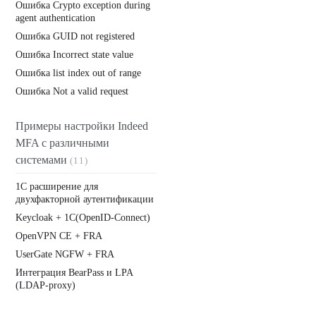
Ошибка Crypto exception during
agent authentication
Ошибка GUID not registered
Ошибка Incorrect state value
Ошибка list index out of range
Ошибка Not a valid request
Примеры настройки Indeed
MFA с различными
системами
(11)
1C расширение для
двухфакторной аутентификации
Keycloak + 1C(OpenID-Connect)
OpenVPN CE + FRA
UserGate NGFW + FRA
Интеграция BearPass и LPA
(LDAP-proxy)